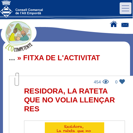
...
» FITXA DE L'ACTIVITAT
454
0
RESIDORA, LA RATETA
QUE NO VOLIA LLENÇAR
RES