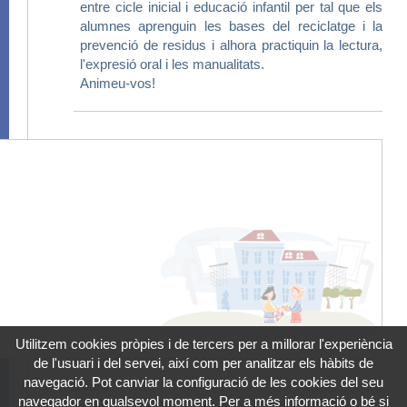
entre cicle inicial i educació infantil per tal que els
alumnes aprenguin les bases del reciclatge i la
prevenció de residus i alhora practiquin la lectura,
l'expresió oral i les manualitats.
Animeu-vos!
Utilitzem cookies pròpies i de tercers per a millorar l'experiència
de l'usuari i del servei, així com per analitzar els hàbits de
navegació. Pot canviar la configuració de les cookies del seu
Residus» Reutilització
dilluns 15 de
navegador en qualsevol moment. Per a més informació o bé si
novembre 2021