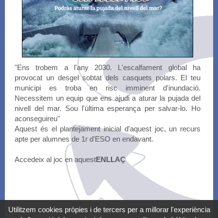
"Ens trobem a l'any 2030. L'escalfament global ha
provocat un desgel sobtat dels casquets polars. El teu
municipi es troba en risc imminent d'inundació.
Necessitem un equip que ens ajudi a aturar la pujada del
nivell del mar. Sou l'última esperança per salvar-lo. Ho
aconseguireu"
Aquest és el plantejament inicial d'aquest joc, un recurs
apte per alumnes de 1r d'ESO en endavant.
Accedeix al joc en aquest
ENLLAÇ
Utilitzem cookies pròpies i de tercers per a millorar l'experiència
AQUÍ
TROBAREU MÉS RECURSOS DE